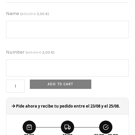
home
Name
(
+
10,00
€
3,00
€
)
quantity
Number
(
+
10,00
€
3,00
€
)
ADD TO CART
Pide ahora y recibe tu pedido entre el 23/08 y el 25/08.