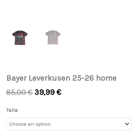
Bayer Leverkusen 25-26 home
Original
Current
85,00
€
39,99
€
price
price
was:
is:
Bayer
Talla
85,00 €.
39,99 €.
Leverkusen
25-
26