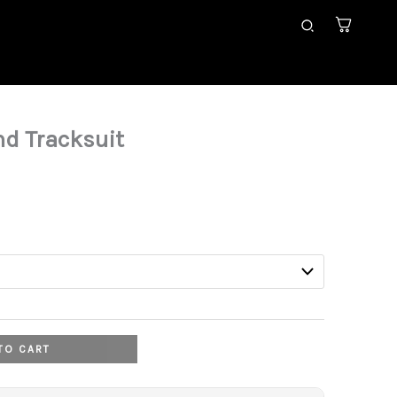
Search
d Tracksuit
rrent
ice
,99 €.
TO CART