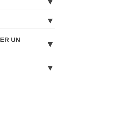
▼
▼
NER UN
▼
▼