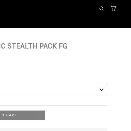
Search
IC STEALTH PACK FG
Current
price
s:
129,99 €.
TO CART