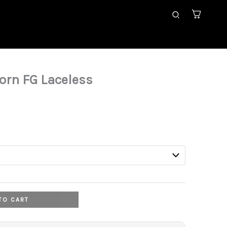
Search
born FG Laceless
Current
rice
s:
29,99 €.
TO CART