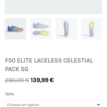
F50 ELITE LACELESS CELESTIAL
PACK SG
Original
Current
290,00
€
139,99
€
price
price
was:
is:
F50
Talla
290,00 €.
139,99 €.
ELITE