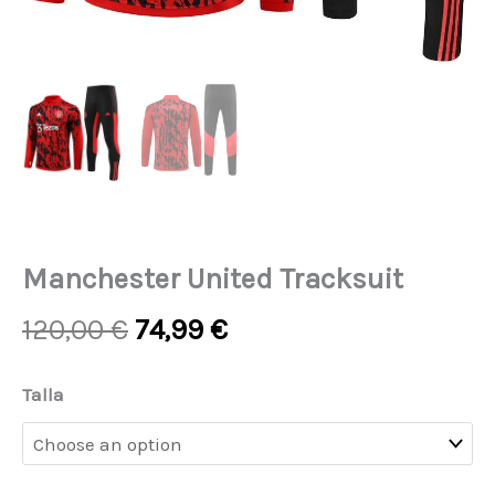
Manchester United Tracksuit
Original
Current
120,00
€
74,99
€
price
price
was:
is:
Manchester
Talla
120,00 €.
74,99 €.
United
Tracksuit
quantity