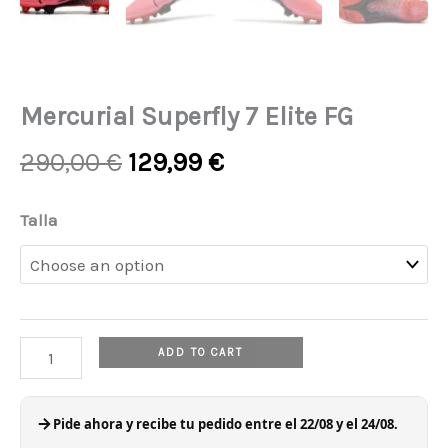
Mercurial Superfly 7 Elite FG
Original
Current
290,00
€
129,99
€
price
price
was:
is:
Mercurial
Talla
290,00 €.
129,99 €.
Superfly
7
Elite
FG
ADD TO CART
quantity
Pide ahora y recibe tu pedido entre el 22/08 y el 24/08.