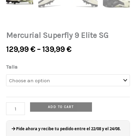
Mercurial Superfly 9 Elite SG
129,99
€
–
139,99
€
Mercurial
Talla
Superfly
9
Elite
SG
ADD TO CART
quantity
Pide ahora y recibe tu pedido entre el 22/08 y el 24/08.