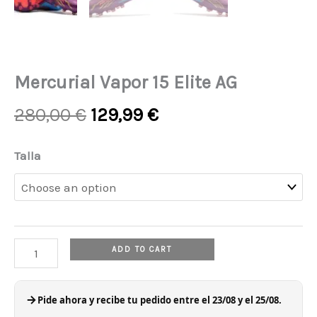
Mercurial Vapor 15 Elite AG
Original
Current
280,00
€
129,99
€
price
price
was:
is:
Mercurial
Talla
280,00 €.
129,99 €.
Vapor
15
Elite
AG
ADD TO CART
quantity
Pide ahora y recibe tu pedido entre el 23/08 y el 25/08.