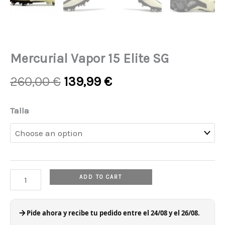
Mercurial Vapor 15 Elite SG
Original
Current
260,00
€
139,99
€
price
price
was:
is:
Mercurial
Talla
260,00 €.
139,99 €.
Vapor
15
Elite
SG
ADD TO CART
quantity
Pide ahora y recibe tu pedido entre el 24/08 y el 26/08.