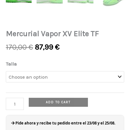
Mercurial Vapor XV Elite TF
Original
Current
170,00
€
87,99
€
price
price
was:
is:
Mercurial
Talla
170,00 €.
87,99 €.
Vapor
XV
Elite
TF
ADD TO CART
quantity
Pide ahora y recibe tu pedido entre el 23/08 y el 25/08.