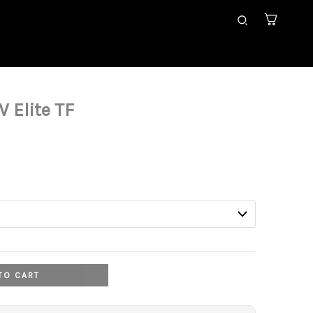
Search
 Elite TF
rrent
ice
,99 €.
TO CART