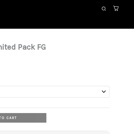
Search
ited Pack FG
Current
rice
s:
39,99 €.
TO CART