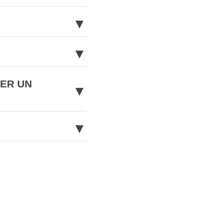
▼
▼
NER UN
▼
▼