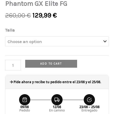
Phantom GX Elite FG
Original
Current
260,00
€
129,99
€
price
price
was:
is:
Phantom
Talla
260,00 €.
129,99 €.
GX
Elite
FG
quantity
ADD TO CART
Pide ahora y recibe tu pedido entre el 23/08 y el 25/08.
09/08
12/08
23/08 – 25/08
Pedido
En camino
Entregado