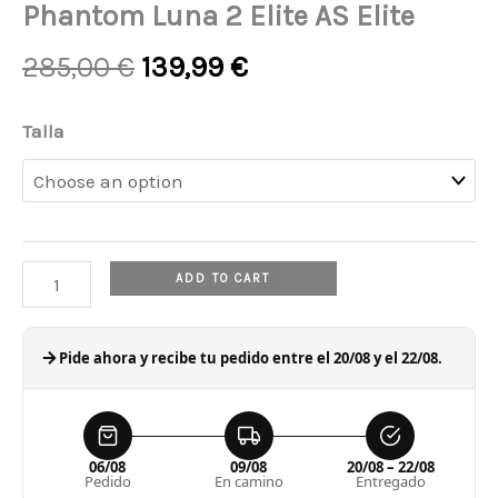
Phantom Luna 2 Elite AS Elite
Original
Current
285,00
€
139,99
€
price
price
was:
is:
Phantom
Talla
285,00 €.
139,99 €.
Luna
2
Elite
AS
ADD TO CART
Elite
quantity
Pide ahora y recibe tu pedido entre el 20/08 y el 22/08.
06/08
09/08
20/08 – 22/08
Pedido
En camino
Entregado