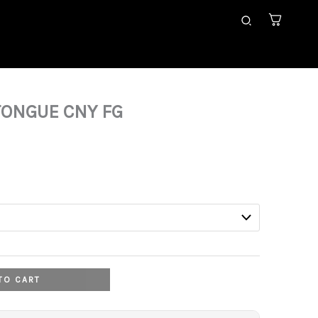
Search
TONGUE CNY FG
Current
rice
s:
49,99 €.
TO CART