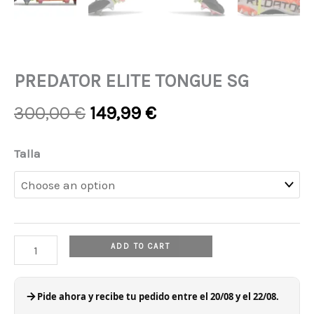
PREDATOR ELITE TONGUE SG
Original
Current
300,00
€
149,99
€
price
price
was:
is:
PREDATOR
Talla
300,00 €.
149,99 €.
ELITE
TONGUE
SG
quantity
ADD TO CART
Pide ahora y recibe tu pedido entre el 20/08 y el 22/08.