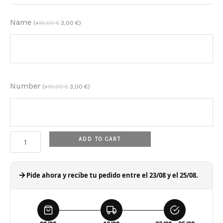
home
Name
(
+
10,00
€
3,00
€
)
shirt
quantity
Number
(
+
10,00
€
3,00
€
)
ADD TO CART
Pide ahora y recibe tu pedido entre el 23/08 y el 25/08.