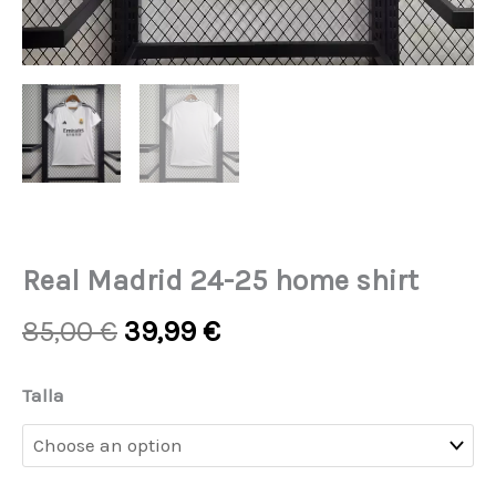
Real Madrid 24-25 home shirt
Original
Current
85,00
€
39,99
€
price
price
was:
is:
Real
Talla
85,00 €.
39,99 €.
Madrid
24-
25