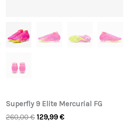
Superfly 9 Elite Mercurial FG
Original
Current
260,00
€
129,99
€
price
price