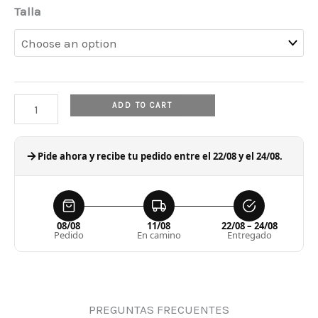
was:
is:
Superfly
Talla
260,00 €.
129,99 €.
9
Elite
Mercurial
FG
ADD TO CART
quantity
Pide ahora y recibe tu pedido entre el 22/08 y el 24/08.
08/08
11/08
22/08 – 24/08
Pedido
En camino
Entregado
PREGUNTAS FRECUENTES