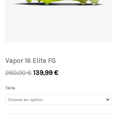
Vapor 16 Elite FG
Original
Current
260,00
€
139,99
€
price
price
was:
is:
Vapor
Talla
260,00 €.
139,99 €.
16
Elite
FG